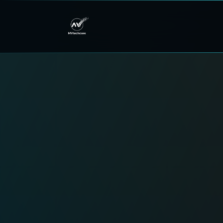
MV TechCore - soluzioni d