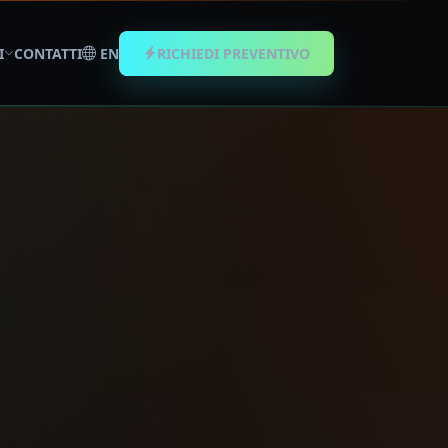
I
CONTATTI
EN
RICHIEDI PREVENTIVO
eb, SEO e strategie digit