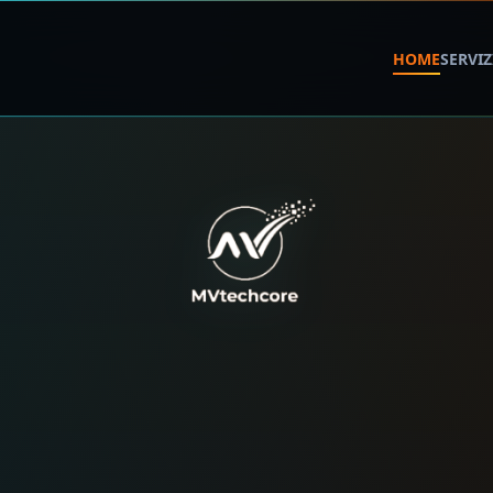
HOME
SERVIZ
igitali su misura, siti w